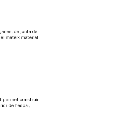
açanes, de junta de
b el mateix material
t permet construir
ior de l’espai,