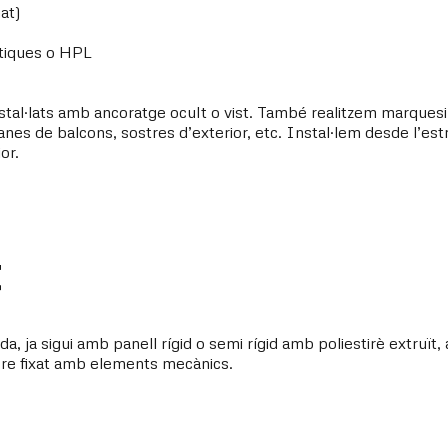
at)
tètiques o HPL
nstal·lats amb ancoratge ocult o vist. També realitzem marquesi
anes de balcons, sostres d’exterior, etc. Instal·lem desde l’estr
or.
t
a, ja sigui amb panell rígid o semi rígid amb poliestirè extruït,
pre fixat amb elements mecànics.