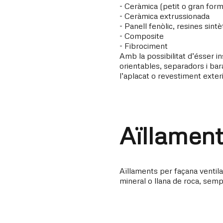
- Ceràmica (petit o gran form
- Ceràmica extrussionada
- Panell fenòlic, resines sin
- Composite
- Fibrociment
Amb la possibilitat d’ésser i
orientables, separadors i bar
l’aplacat o revestiment exteri
Aïllamen
Aïllaments per façana ventilad
mineral o llana de roca, sem