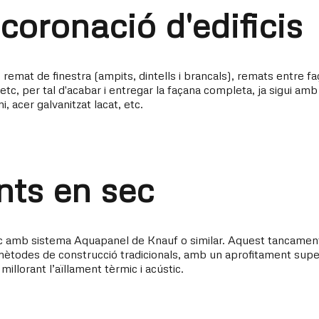
coronació d'edificis
 remat de finestra (ampits, dintells i brancals), remats entre f
, etc, per tal d'acabar i entregar la façana completa, ja sigui am
, acer galvanitzat lacat, etc.
ts en sec
 amb sistema Aquapanel de Knauf o similar. Aquest tancamen
mètodes de construcció tradicionals, amb un aprofitament super
millorant l’aïllament tèrmic i acústic.