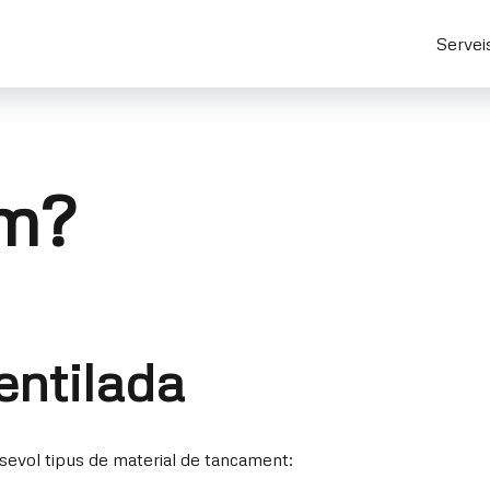
Servei
im?
entilada
sevol tipus de material de tancament: