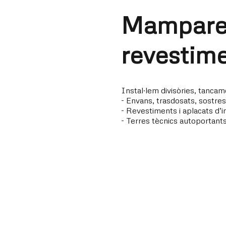
Mampares 
revestime
Instal·lem divisòries, tancame
- Envans, trasdosats, sostre
- Revestiments i aplacats d’i
- Terres tècnics autoportants